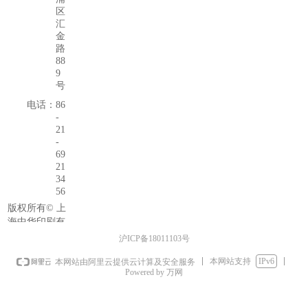
区
汇
金
路
88
9
号
电话：
86
-
21
-
69
21
34
56
版权所有©
上
海中华印刷有
限公司
沪ICP备18011103号
本网站支持
IPv6
本网站由阿里云提供云计算及安全服务
Powered by 万网