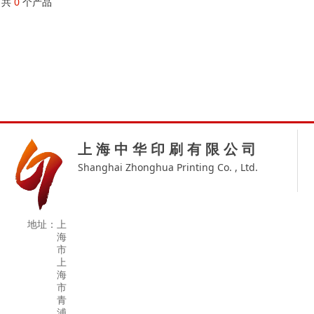
共
0
个产品
上 海 中 华 印 刷 有 限 公 司
Shanghai Zhonghua Printing Co. , Ltd.
地址：
上
海
市
上
海
市
青
浦