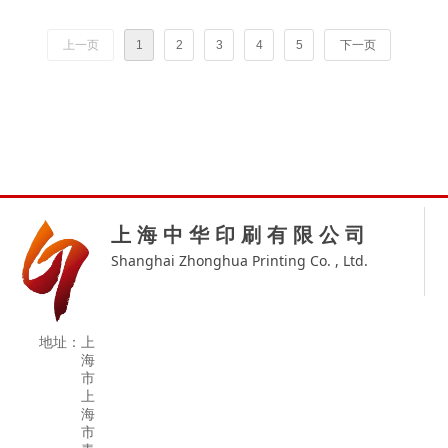
上一页
1
2
3
4
5
下一页
上 海 中 华 印 刷 有 限 公 司
Shanghai Zhonghua Printing Co. , Ltd.
地址：
上
海
市
上
海
市