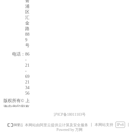
青
浦
区
汇
金
路
88
9
号
电话：
86
-
21
-
69
21
34
56
版权所有©
上
海中华印刷有
限公司
沪ICP备18011103号
本网站支持
IPv6
本网站由阿里云提供云计算及安全服务
Powered by 万网